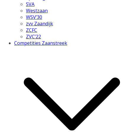
SVA
Westzaan
WSV’30
zvv Zaandijk
ZCFC
ZVC’22
Competities Zaanstreek