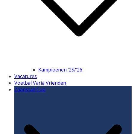
Kampioenen ’25/’26
Vacatures
Voetbal Varia Vrienden
Zaanstad Cup