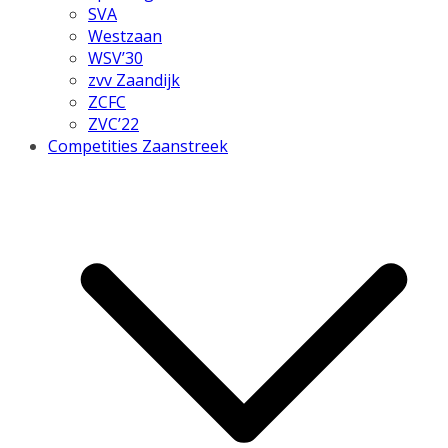
SVA
Westzaan
WSV’30
zvv Zaandijk
ZCFC
ZVC’22
Competities Zaanstreek