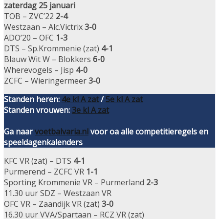
zaterdag 25 januari
TOB – ZVC’22
2-4
Westzaan – Alc.Victrix
3-0
ADO’20 – OFC
1-3
DTS – Sp.Krommenie (zat)
4-1
Blauw Wit W – Blokkers
6-0
Wherevogels – Jisp
4-0
ZCFC – Wieringermeer
3-0
Standen heren:
4e kl A zat
/
5e kl A zat
Standen vrouwen:
3e kl A zat
Ga naar
voetbalvaria.nl
voor oa alle competitieregels en
speeldagenkalenders
KFC VR (zat) – DTS
4-1
Purmerend – ZCFC VR
1-1
Sporting Krommenie VR – Purmerland
2-3
11.30 uur SDZ – Westzaan VR
OFC VR – Zaandijk VR (zat)
3-0
16.30 uur VVA/Spartaan – RCZ VR (zat)