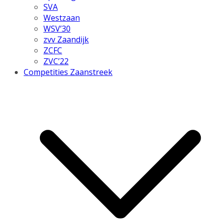
SVA
Westzaan
WSV’30
zvv Zaandijk
ZCFC
ZVC’22
Competities Zaanstreek