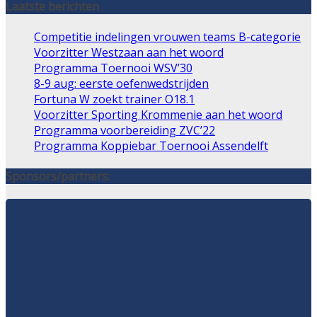
Laatste berichten
Competitie indelingen vrouwen teams B-categorie
Voorzitter Westzaan aan het woord
Programma Toernooi WSV’30
8-9 aug: eerste oefenwedstrijden
Fortuna W zoekt trainer O18.1
Voorzitter Sporting Krommenie aan het woord
Programma voorbereiding ZVC’22
Programma Koppiebar Toernooi Assendelft
Sponsors/partners: